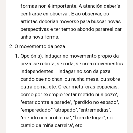
formas
non é
importante.
A
atención debería
centrarse en observar.
E ao
observar, os
artistas deberían moverse para buscar n
o
vas
perspectivas
e ter t
empo
abondo
para
realizar
unha nova forma
.
O movemento da peza.
Opción a): Indagar no movemento propio da
peza: se rebota, se roda, se crea movementos
independentes... Indagar no son da peza
cando cae no chan, ou nunha mesa, ou sobre
outra goma, etc.
Crear metáforas espaciais,
como por exemplo "estar metido nun pozo",
"estar contra a parede"
, "
perdido no espazo
",
"
emparedado
," "
atrapado
", "
entremedias
"
,
"
metido nun problema
", "fora de lugar", n
o
cumio da miña carreira",
etc.