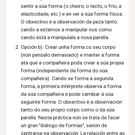
sentir a súa forma (o cheiro, o tacto, o frío, a
elasticidade, etc.) e en ver a súa forma física.
O obxectivo é a observación
da peza tanto
cando a estamos a manipular nos como
cando está a manipulala a nosa
parella.
Opción b): Crear
unha forma co
seu
c
o
rpo
(non pensalo demasiado)
e manter
a forma
ata
que a
compañeira
poda
crear
a súa
propia
forma (independente da forma do s
úa
compañeira)
. Cando se forma
a segunda
forma, a primeira intérprete observa a forma
da súa compañeira e pode cambi
ar á súa
s
egui
nte forma.
O obxectivo é
a observación
tanto
do seu
propio c
o
rpo
como o da súa
parella
.
N
esta práctica non se trata de
f
acer
un gran "diálogo de formas",
senón de
centrarse
n
a observación. La relación entre as