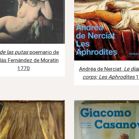
de las putas
poemario de
lás Fernández de Moratín
1770
Andréa de Nerciat:
Le dia
corps; Les Aphrodites
1