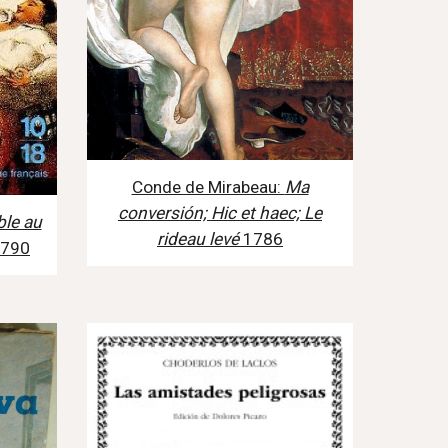
Conde de Mirabeau:
Ma
conversión; Hic et haec; Le
ble au
rideau levé
1786
790