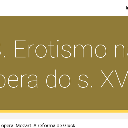
I
ip to main content
Skip to navigat
. Erotismo 
era do s. XV
a ópera. Mozart. A reforma de Gluck