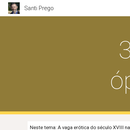
Santi Prego
Sk
3
óp
Neste tema: A vaga erótica do século XVIII n