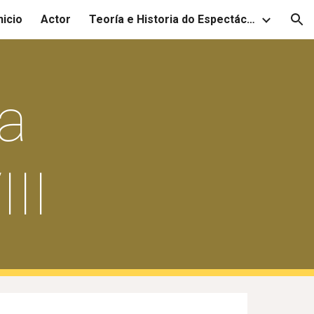
nicio
Actor
Teoría e Historia do Espectáculo
ion
na
III