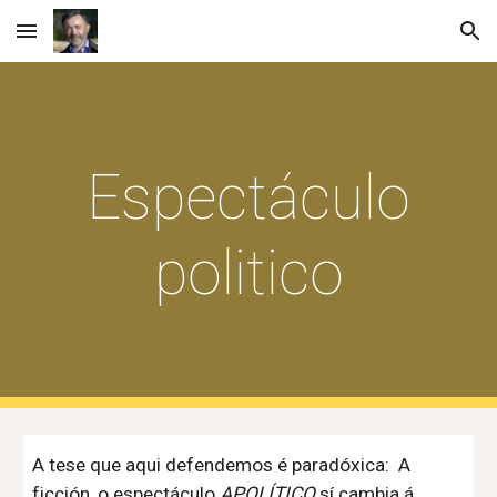
Skip to main content
Skip to navigation
Espectáculo
politico
A tese que aqui defendemos é paradóxica: A
ficción, o espectáculo
APOLÍTICO
sí
cambia á