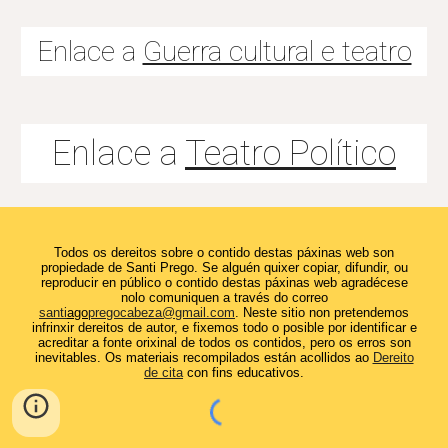
Enlace a
Guerra cultural e teatro
Enlace a
Teatro Político
Tod
os os dere
it
os
sobre
o
contido destas pá
x
inas web son
propiedade
de Santi Prego
.
Se alguén quixer
copiar, difundir,
ou
reproducir en público
o
contido destas pá
x
inas web
agradécese
nolo comuniquen a través do correo
santi
ago
pregocabeza@gmail.com
.
N
este sitio non
pretendemos
infrinxir
dere
it
os de autor, e fixemos todo o posible
por
identificar
e
acreditar a f
o
nte ori
x
inal de todos
os
contidos, pero os erros son
inevitables.
Os materiais recompilados están acollidos
ao
Dereito
de cita
con fins educativos.