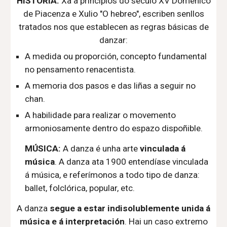
HISTORIA:
Xa a principios do século XV Doménico
de Piacenza e Xulio "O hebreo", escriben senllos
tratados nos que establecen as regras básicas de
danzar:
A medida ou proporción, concepto fundamental
no pensamento renacentista.
A memoria dos pasos e das liñas a seguir no
chan.
A habilidade para realizar o movemento
armoniosamente dentro do espazo dispoñible.
MÚSICA:
A danza é unha arte
vinculada á
música
.
A danza ata 1900 entendíase vinculada
á música, e referímonos a todo tipo de danza:
ballet, folclórica, popular, etc.
A danza
segue a estar indisolublemente unida á
música e á interpretación
. Hai un caso extremo