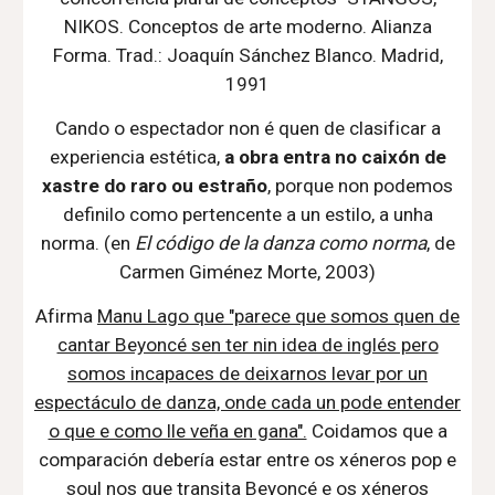
NIKOS. Conceptos de arte moderno. Alianza
Forma. Trad.: Joaquín Sánchez Blanco. Madrid,
1991
Cando o espectador non é quen de clasificar a
experiencia estética,
a obra
entra no caixón de
xastre do raro ou
estraño
, porque non podemos
definilo como pertencente a un
estilo, a unha
norma. (en
El código de la danza como norma
, de
Carmen Giménez Morte, 2003)
Afirma
Manu Lago que "parece que somos quen de
cantar Beyoncé sen ter nin idea de inglés pero
somos incapaces de deixarnos levar por un
espectáculo de danza, onde cada un pode entender
o que e como lle veña en gana".
Coidamos que a
comparación debería estar entre os xéneros pop e
soul nos que transita Beyoncé e os xéneros